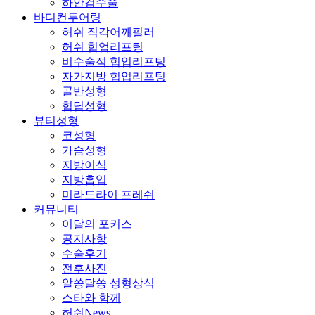
하안검수술
바디컨투어링
허쉬 직각어깨필러
허쉬 힙업리프팅
비수술적 힙업리프팅
자가지방 힙업리프팅
골반성형
힙딥성형
뷰티성형
코성형
가슴성형
지방이식
지방흡입
미라드라이 프레쉬
커뮤니티
이달의 포커스
공지사항
수술후기
전후사진
알쏭달쏭 성형상식
스타와 함께
허쉬News