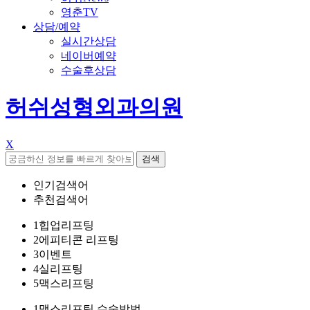
영춘TV
상담/예약
실시간상담
네이버예약
수술후상담
허쉬성형외과의원
X
검색
인기검색어
추천검색어
1
힙업리프팅
2
에피티콘 리프팅
3
이벤트
4
실리프팅
5
맥스리프팅
1
맥스리프팅 수술방법