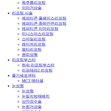
목주름리프팅
이마거상술
리프팅 시술
에피티콘 풀페이스리프팅
에피티콘 중하안면리프팅
에피티콘 이마리프팅
미니스마스리프팅
스마일리프팅
레이저리프팅
멀티리프팅
쁘띠성형
리프팅부스터
허쉬 리프팅부스터
리프테라2 리프팅
줄기세포센터
MCT 메타셀
눈성형
눈성형
눈밑지방재배치
상안검수술
눈썹거상술