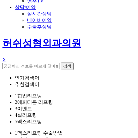
영춘TV
상담/예약
실시간상담
네이버예약
수술후상담
허쉬성형외과의원
X
검색
인기검색어
추천검색어
1
힙업리프팅
2
에피티콘 리프팅
3
이벤트
4
실리프팅
5
맥스리프팅
1
맥스리프팅 수술방법