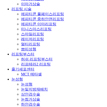
이마거상술
리프팅 시술
에피티콘 풀페이스리프팅
에피티콘 중하안면리프팅
에피티콘 이마리프팅
미니스마스리프팅
스마일리프팅
레이저리프팅
멀티리프팅
쁘띠성형
리프팅부스터
허쉬 리프팅부스터
리프테라2 리프팅
줄기세포센터
MCT 메타셀
눈성형
눈성형
눈밑지방재배치
상안검수술
눈썹거상술
하안검수술