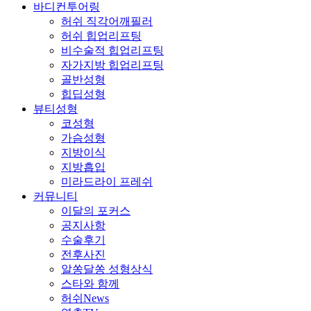
바디컨투어링
허쉬 직각어깨필러
허쉬 힙업리프팅
비수술적 힙업리프팅
자가지방 힙업리프팅
골반성형
힙딥성형
뷰티성형
코성형
가슴성형
지방이식
지방흡입
미라드라이 프레쉬
커뮤니티
이달의 포커스
공지사항
수술후기
전후사진
알쏭달쏭 성형상식
스타와 함께
허쉬News