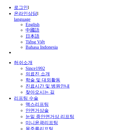
로그인
l
온라인상담
l
language
English
中國語
日本語
Tiếng Việt
Bahasa Indonesia
허쉬소개
Since1992
의료진 소개
학술 및 대외활동
진료시간 및 병원안내
찾아오시는 길
리프팅 수술
맥스리프팅
안면거상술
눈밑 중안면거상 리프팅
미니윤곽리프팅
목주름리프팅