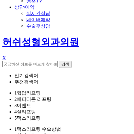
영춘TV
상담/예약
실시간상담
네이버예약
수술후상담
허쉬성형외과의원
X
검색
인기검색어
추천검색어
1
힙업리프팅
2
에피티콘 리프팅
3
이벤트
4
실리프팅
5
맥스리프팅
1
맥스리프팅 수술방법