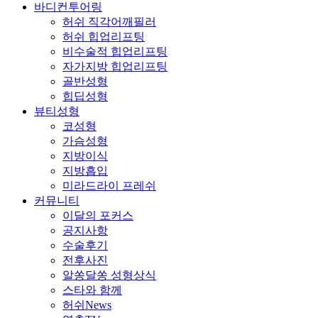
바디컨투어링
허쉬 직각어깨필러
허쉬 힙업리프팅
비수술적 힙업리프팅
자가지방 힙업리프팅
골반성형
힙딥성형
뷰티성형
코성형
가슴성형
지방이식
지방흡입
미라드라이 프레쉬
커뮤니티
이달의 포커스
공지사항
수술후기
전후사진
알쏭달쏭 성형상식
스타와 함께
허쉬News