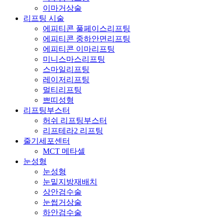
이마거상술
리프팅 시술
에피티콘 풀페이스리프팅
에피티콘 중하안면리프팅
에피티콘 이마리프팅
미니스마스리프팅
스마일리프팅
레이저리프팅
멀티리프팅
쁘띠성형
리프팅부스터
허쉬 리프팅부스터
리프테라2 리프팅
줄기세포센터
MCT 메타셀
눈성형
눈성형
눈밑지방재배치
상안검수술
눈썹거상술
하안검수술