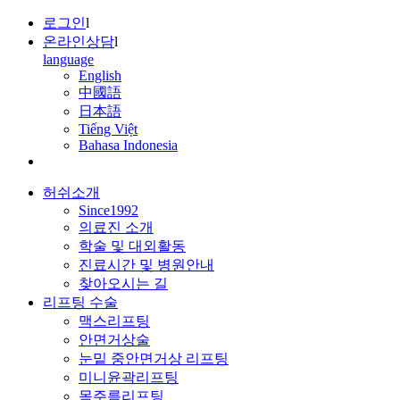
로그인
l
온라인상담
l
language
English
中國語
日本語
Tiếng Việt
Bahasa Indonesia
허쉬소개
Since1992
의료진 소개
학술 및 대외활동
진료시간 및 병원안내
찾아오시는 길
리프팅 수술
맥스리프팅
안면거상술
눈밑 중안면거상 리프팅
미니윤곽리프팅
목주름리프팅