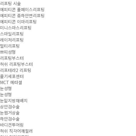
리프팅 시술
에피티콘 풀페이스리프팅
에피티콘 중하안면리프팅
에피티콘 이마리프팅
미니스마스리프팅
스마일리프팅
레이저리프팅
멀티리프팅
쁘띠성형
리프팅부스터
허쉬 리프팅부스터
리프테라2 리프팅
줄기세포센터
MCT 메타셀
눈성형
눈성형
눈밑지방재배치
상안검수술
눈썹거상술
하안검수술
허
바디컨투어링
허쉬 직각어깨필러
쉬