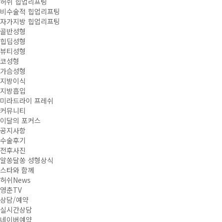
허쉬 힙업리프팅
비수술적 힙업리프팅
성
자가지방 힙업리프팅
골반성형
형
힙딥성형
뷰티성형
외
코성형
가슴성형
과
지방이식
지방흡입
의
미라드라이 프레쉬
커뮤니티
원
이달의 포커스
공지사항
수술후기
전후사진
알쏭달쏭 성형상식
스타와 함께
허쉬News
영춘TV
상담/예약
실시간상담
네이버예약