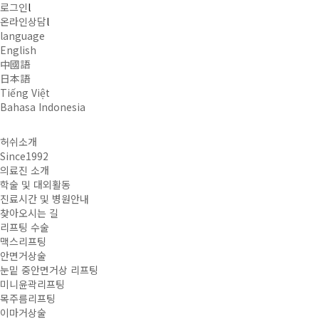
로그인
l
온라인상담
l
language
English
中國語
日本語
Tiếng Việt
Bahasa Indonesia
허쉬소개
Since1992
의료진 소개
학술 및 대외활동
진료시간 및 병원안내
찾아오시는 길
리프팅 수술
맥스리프팅
안면거상술
눈밑 중안면거상 리프팅
미니윤곽리프팅
목주름리프팅
이마거상술